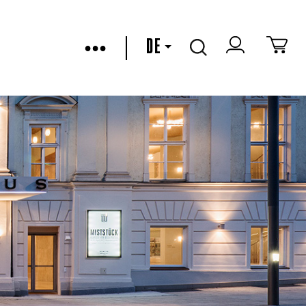
•••
DE