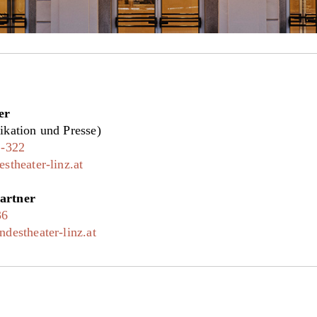
er
kation und Presse)
1-322
stheater-linz.at
artner
36
destheater-linz.at