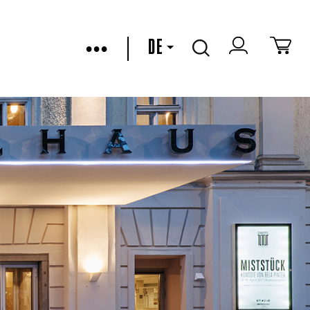
•••
DE