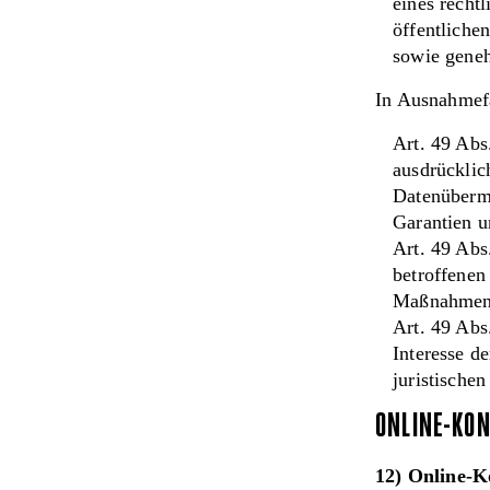
eines recht
öffentliche
sowie geneh
In Ausnahmefä
Art. 49 Abs
ausdrücklic
Datenübermi
Garantien u
Art. 49 Abs
betroffenen
Maßnahmen a
Art. 49 Abs
Interesse d
juristischen
ONLINE-KON
12) Online-K