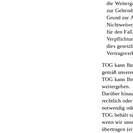
die Weiterg
zur Geltend
Grund zur A
Nichtweiter
für den Fal
Verpflichtu
dies gesetz
Vertragsverh
TOG kann Ihre
gemäß unseren
TOG kann Ihr
weitergeben.
Darüber hinau
rechtlich oder
notwendig ode
TOG behält si
wenn wir unse
übertragen (e