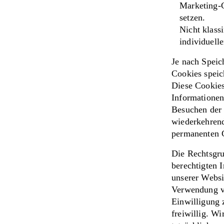
Marketing-C
setzen.
Nicht klass
individuell
Je nach Speic
Cookies speic
Diese Cookies
Informationen
Besuchen der 
wiederkehrend
permanenten 
Die Rechtsgr
berechtigten 
unserer Websi
Verwendung vo
Einwilligung 
freiwillig. Wi