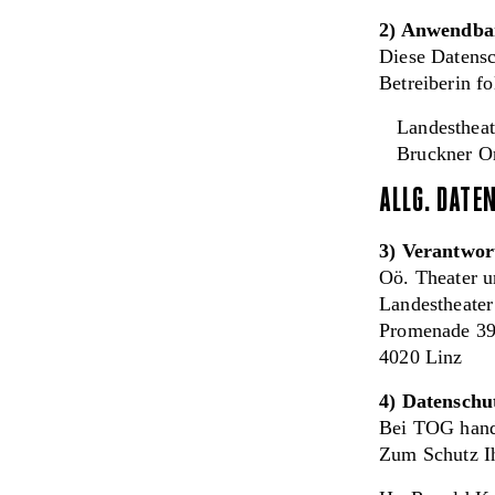
2) Anwendba
Diese Datensc
Betreiberin f
Landestheat
Bruckner Or
ALLG. DATE
3) Verantwor
Oö. Theater 
Landestheater
Promenade 3
4020 Linz
4) Datenschu
Bei TOG hande
Zum Schutz Ih