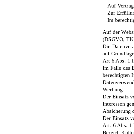
Auf Vertrag
Zur Erfüllu
Im berechti
Auf der Websi
(DSGVO, TKG 
Die Datenvera
auf Grundlage
Art 6 Abs. 1 
Im Falle des 
berechtigten 
Datenverwendu
Werbung.
Der Einsatz v
Interessen ge
Absicherung d
Der Einsatz v
Art. 6 Abs. 1
Bereich Kultu