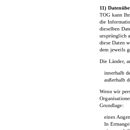
11) Datenüb
TOG kann Ihre
die Informati
dieselben Dat
ursprünglich 
diese Daten w
dem jeweils g
Die Länder, a
innerhalb d
außerhalb d
Wenn wir pers
Organisatione
Grundlage:
eines Ange
In Ermangel