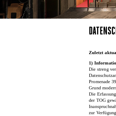
DATENSC
Zuletzt aktua
1) Informat
Die streng ve
Datenschutza
Promenade 39,
Grund moderns
Die Erfassung
der TOG gewäh
Inanspruchnah
zur Verfügung