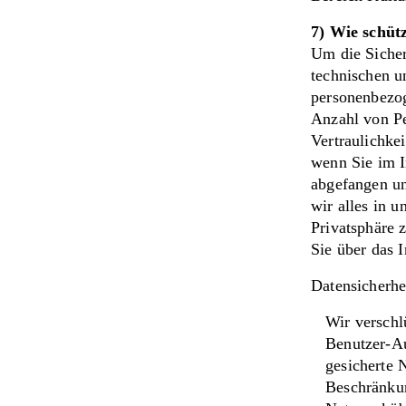
7) Wie schüt
Um die Sicher
technischen u
personenbezog
Anzahl von Pe
Vertraulichke
wenn Sie im I
abgefangen un
wir alles in 
Privatsphäre z
Sie über das I
Datensicherh
Wir verschl
Benutzer-Au
gesicherte 
Beschränkun