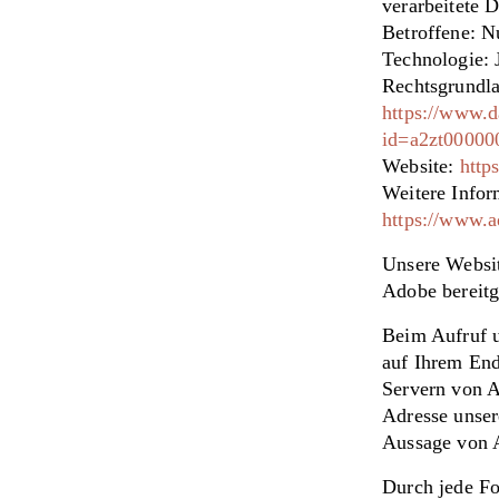
verarbeitete 
Betroffene: N
Technologie: 
Rechtsgrundla
https://www.d
id=a2zt0000
Website:
http
Weitere Info
https://www.a
Unsere Websit
Adobe bereitg
Beim Aufruf u
auf Ihrem End
Servern von A
Adresse unser
Aussage von 
Durch jede Fo