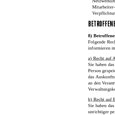
Netzwerküb
Mitarbeiter
Verpflicht
BETROFFEN
8) Betroffen
Folgende Rech
informieren m
a) Recht auf
Sie haben das
Person gespei
das Auskunfts
an den Verant
Verwaltungsko
b) Recht auf
Sie haben das
unrichtiger p