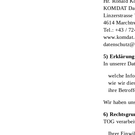
Hr. Ronald K
KOMDAT Dat
Linzerstrasse
4614 Marchtr
Tel.: +43 / 7
www.komdat.
datenschutz@
5) Erklärung
In unserer Dat
welche Inf
wie wir die
ihre Betrof
Wir haben uns
6) Rechtsgru
TOG verarbeit
Ihrer Einwi