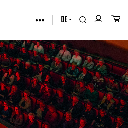
•••
DE