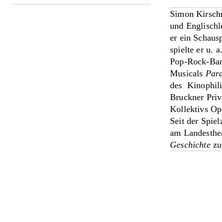
Simon Kirsch
und Englischl
er ein Schaus
spielte er u. 
Pop-Rock-Ban
Musicals
Para
des Kinophili
Bruckner Priv
Kollektivs O
Seit der Spie
am Landesthea
Geschichte
zu