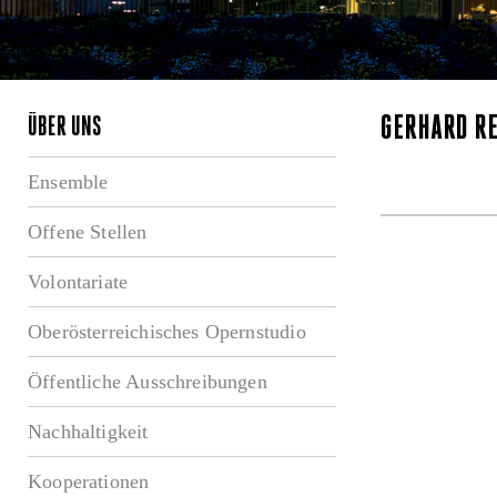
GERHARD R
ÜBER UNS
Ensemble
Offene Stellen
Volontariate
Oberösterreichisches Opernstudio
Öffentliche Ausschreibungen
Nachhaltigkeit
Kooperationen