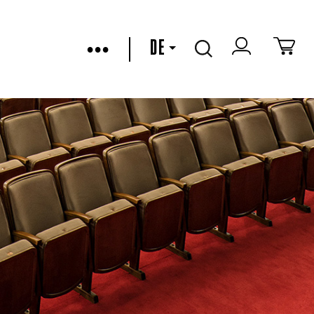
•••
DE