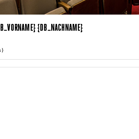
{DB_VORNAME} {DB_NACHNAME}
s}