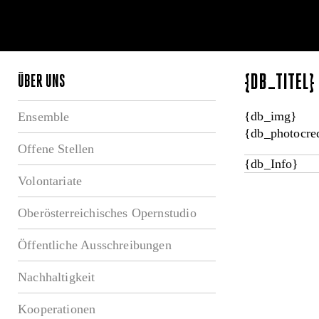
{DB_TITEL
ÜBER UNS
{db_img}
Ensemble
{db_photocred
Offene Stellen
{db_Info}
Volontariate
Oberösterreichisches Opernstudio
Öffentliche Ausschreibungen
Nachhaltigkeit
Kooperationen