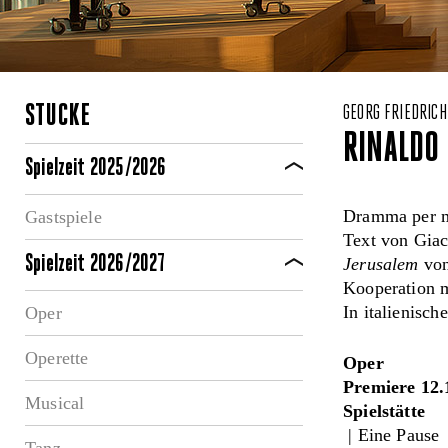
STÜCKE
GEORG FRIEDRICH
RINALDO
Spielzeit 2025/2026
Dramma per m
Gastspiele
Text von Gia
Spielzeit 2026/2027
Jerusalem
von
Kooperation 
In italienisch
Oper
Operette
Oper
Premiere 12.
Musical
Spielstätte
| Eine Pause
Tanz