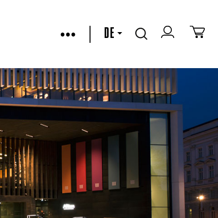
•••
DE