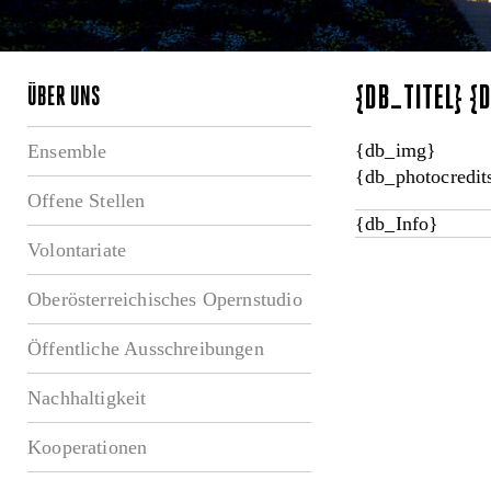
{DB_TITEL} 
ÜBER UNS
{db_img}
Ensemble
{db_photocredit
Offene Stellen
{db_Info}
Volontariate
Oberösterreichisches Opernstudio
Öffentliche Ausschreibungen
Nachhaltigkeit
Kooperationen