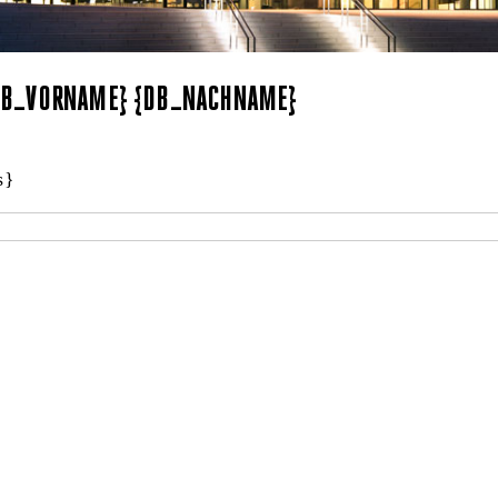
{DB_VORNAME} {DB_NACHNAME}
s}