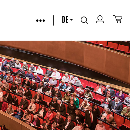
•••
DE