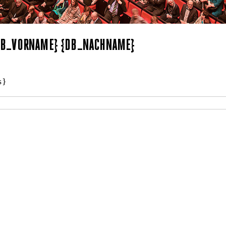
{DB_VORNAME} {DB_NACHNAME}
s}