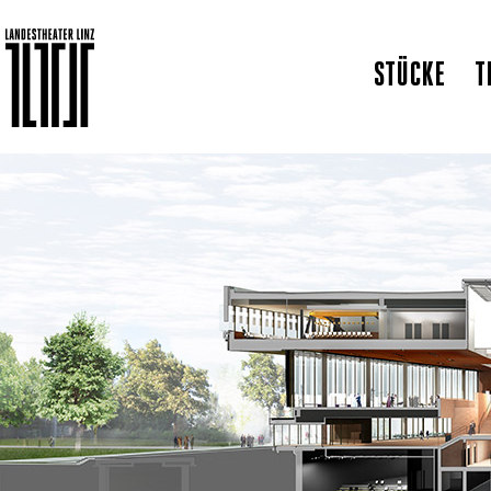
STÜCKE
T