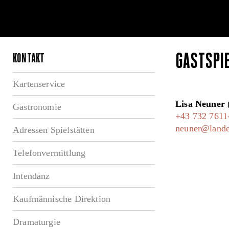
GASTSPI
KONTAKT
Kartenservice
Lisa Neuner
Gastronomie
+43 732 7611
neuner@landes
Adressen Spielstätten
Telefonvermittlung
Intendanz
Kaufmännische Direktion
Dramaturgie