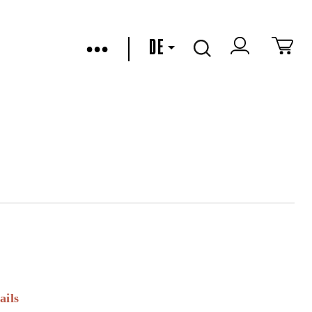
•••
DE
ails