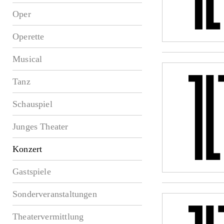
Oper
Operette
Musical
Tanz
Schauspiel
Junges Theater
Konzert
Gastspiele
Sonderveranstaltungen
Theatervermittlung