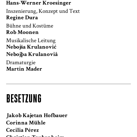
Hans-Werner Kroesinger
Inszenierung, Konzept und Text
Regine Dura
Bühne und Kostüme
Rob Moonen
Musikalische Leitung
Nebojša Krulanović
Nebojþa Krulanoviå
Dramaturgie
Martin Mader
BESETZUNG
Jakob Kajetan Hofbauer
Corinna Mühle
Cecilia Pérez