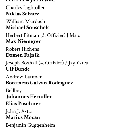
Peter Lewys Preston
Charles Lightoller
Niklas Schurz
William Murdoch
Michael Souschek
Herbert Pitman (3. Offizier) | Major
Max Niemeyer
Robert Hichens
Domen Fajnik
Joseph Boxhall (4. Offizier) / Jay Yates
Ulf Bunde
Andrew Latimer
Bonifacio Galván Rodriguez
Bellboy
Johannes Herndler
Elias Poschner
John J. Astor
Marius Mocan
Benjamin Guggenheim