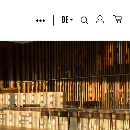
•••
DE