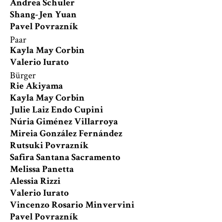
Andrea Schuler
Shang-Jen Yuan
Pavel Povrazník
Paar
Kayla May Corbin
Valerio Iurato
Bürger
Rie Akiyama
Kayla May Corbin
Julie Laiz Endo Cupini
Núria Giménez Villarroya
Mireia González Fernández
Rutsuki Povrazník
Safira Santana Sacramento
Melissa Panetta
Alessia Rizzi
Valerio Iurato
Vincenzo Rosario Minvervini
Pavel Povrazník