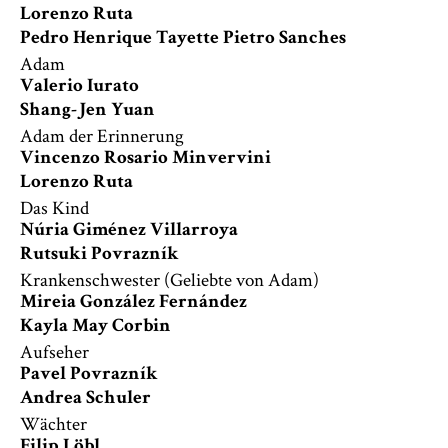
Lorenzo Ruta
Pedro Henrique Tayette Pietro Sanches
Adam
Valerio Iurato
Shang-Jen Yuan
Adam der Erinnerung
Vincenzo Rosario Minvervini
Lorenzo Ruta
Das Kind
Núria Giménez Villarroya
Rutsuki Povrazník
Krankenschwester (Geliebte von Adam)
Mireia González Fernández
Kayla May Corbin
Aufseher
Pavel Povrazník
Andrea Schuler
Wächter
Filip Löbl