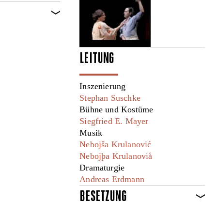
LEITUNG
Inszenierung
Stephan Suschke
Bühne und Kostüme
Siegfried E. Mayer
Musik
Nebojša Krulanović
Nebojþa Krulanoviå
Dramaturgie
Andreas Erdmann
BESETZUNG