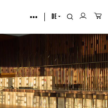
•••
DE