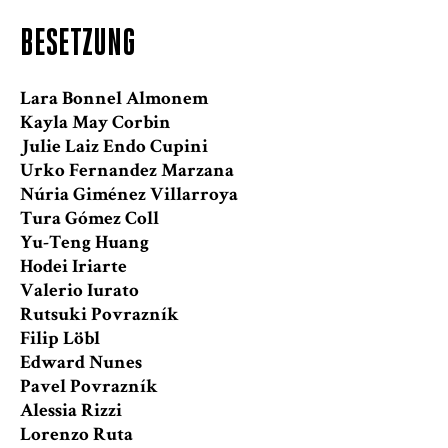
BESETZUNG
Lara Bonnel Almonem
Kayla May Corbin
Julie Laiz Endo Cupini
Urko Fernandez Marzana
Núria Giménez Villarroya
Tura Gómez Coll
Yu-Teng Huang
Hodei Iriarte
Valerio Iurato
Rutsuki Povrazník
Filip Löbl
Edward Nunes
Pavel Povrazník
Alessia Rizzi
Lorenzo Ruta