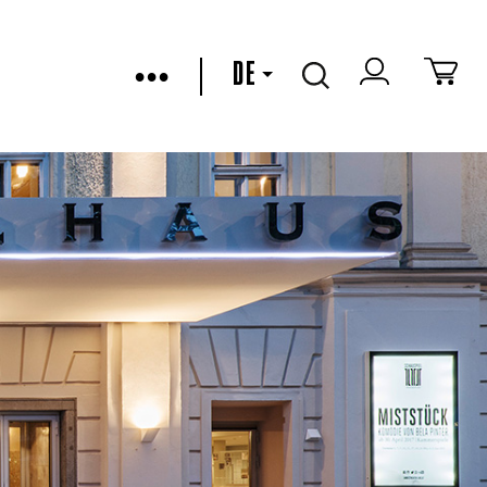
•••
DE