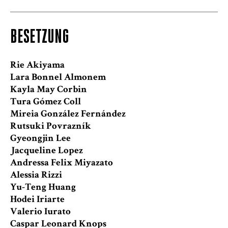
BESETZUNG
Rie Akiyama
Lara Bonnel Almonem
Kayla May Corbin
Tura Gómez Coll
Mireia González Fernández
Rutsuki Povrazník
Gyeongjin Lee
Jacqueline Lopez
Andressa Felix Miyazato
Alessia Rizzi
Yu-Teng Huang
Hodei Iriarte
Valerio Iurato
Caspar Leonard Knops