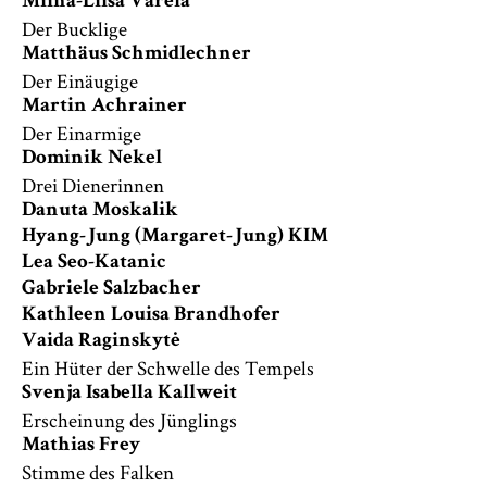
Miina-Liisa Värelä
Der Bucklige
Matthäus Schmidlechner
Der Einäugige
Martin Achrainer
Der Einarmige
Dominik Nekel
Drei Dienerinnen
Danuta Moskalik
Hyang-Jung (Margaret-Jung) KIM
Lea Seo-Katanic
Gabriele Salzbacher
Kathleen Louisa Brandhofer
Vaida Raginskytė
Ein Hüter der Schwelle des Tempels
Svenja Isabella Kallweit
Erscheinung des Jünglings
Mathias Frey
Stimme des Falken