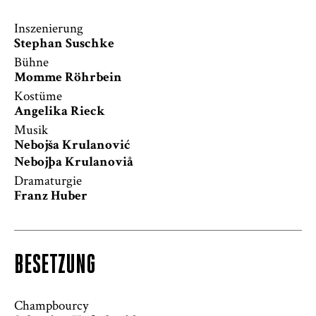
Inszenierung
Stephan Suschke
Bühne
Momme Röhrbein
Kostüme
Angelika Rieck
Musik
Nebojša Krulanović
Nebojþa Krulanoviå
Dramaturgie
Franz Huber
BESETZUNG
Champbourcy