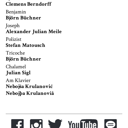
Clemens Berndorff
Benjamin
Björn Büchner
Joseph
Alexander Julian Meile
Polizist
Stefan Matousch
Tricoche
Björn Büchner
Chalamel
Julian Sigl
Am Klavier
Nebojša Krulanović
Nebojþa Krulanoviå