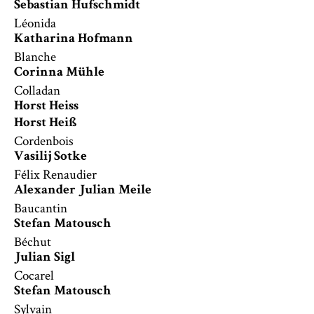
Sebastian Hufschmidt
Léonida
Katharina Hofmann
Blanche
Corinna Mühle
Colladan
Horst Heiss
Horst Heiß
Cordenbois
Vasilij Sotke
Félix Renaudier
Alexander Julian Meile
Baucantin
Stefan Matousch
Béchut
Julian Sigl
Cocarel
Stefan Matousch
Sylvain