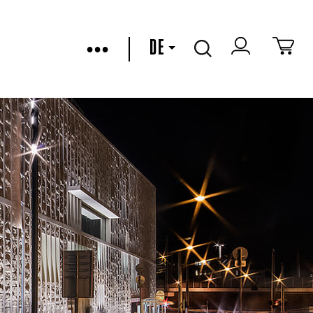
•••
DE