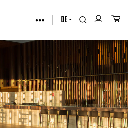
•••
DE