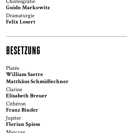
Choreografie
Guido Markowitz
Dramaturgie
Felix Losert
BESETZUNG
Platée
William Saetre
Matthäus Schmidlechner
Clarine
Elisabeth Breuer
Cithéron
Franz Binder
Jupiter
Florian Spiess
Mercure