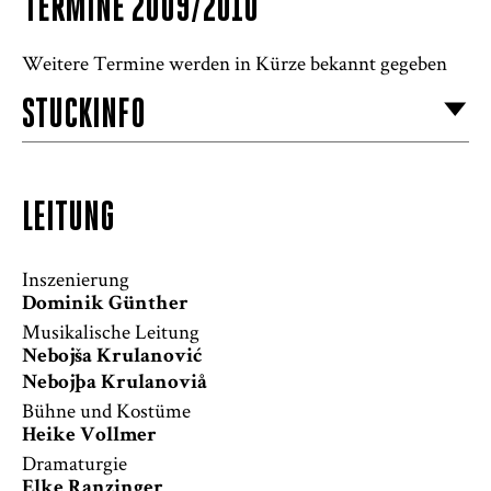
TERMINE 2009/2010
Weitere Termine werden in Kürze bekannt gegeben
STÜCKINFO
LEITUNG
Inszenierung
Dominik Günther
Musikalische Leitung
Nebojša Krulanović
Nebojþa Krulanoviå
Bühne und Kostüme
Heike Vollmer
Dramaturgie
Elke Ranzinger