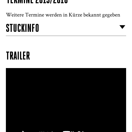
TERMINE 2015/2016
Weitere Termine werden in Kürze bekannt gegeben
STÜCKINFO
TRAILER
(How I
Met Your Mother)
(Dexter)
Riccardo Greco und Ariana Schirasi-Fard im Interview