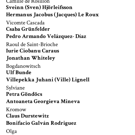
Camille de Rosillon
Sveinn (Sven) Hjörleifsson
Hermanus Jacobus (Jacques) Le Roux
Vicomte Cascada
Csaba Grünfelder
Pedro Armando Velázquez- Díaz
Raoul de Saint-Brioche
Iurie Ciobanu Caraus
Jonathan Whiteley
Bogdanowitsch
Ulf Bunde
Villepekka Juhani (Ville) Lignell
Sylviane
Petra Göndöcs
Antoaneta Georgieva Mineva
Kromow
Claus Durstewitz
Bonifacio Galván Rodriguez
Olga