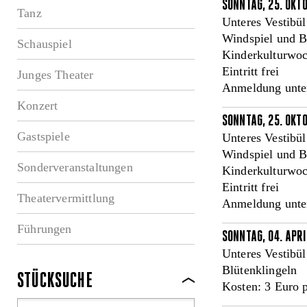
SONNTAG, 25. OKT
Tanz
Unteres Vestibü
Windspiel und Bl
Schauspiel
Kinderkulturwo
Eintritt frei
Junges Theater
Anmeldung unter
Konzert
SONNTAG, 25. OKT
Gastspiele
Unteres Vestibü
Windspiel und Bl
Sonderveranstaltungen
Kinderkulturwo
Eintritt frei
Theatervermittlung
Anmeldung unter
Führungen
SONNTAG, 04. APRI
Unteres Vestibü
Blütenklingeln
STÜCKSUCHE
Kosten: 3 Euro p