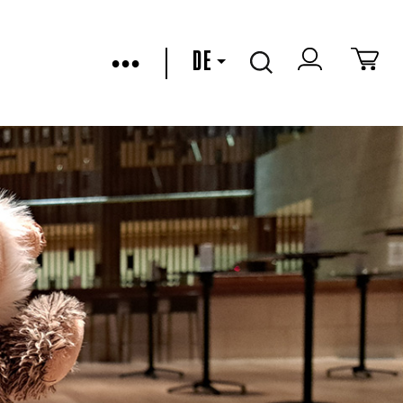
•••
DE