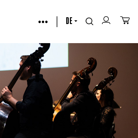
•••
DE