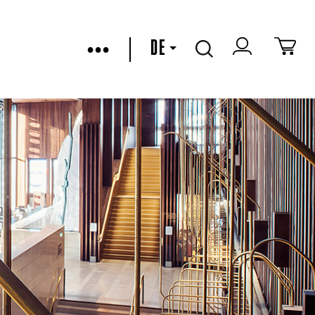
•••
DE