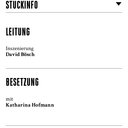
STÜCKINFO
Die
LEITUNG
souveräne Leserin
Der Bibliomane
Inszenierung
David Bösch
BESETZUNG
mit
Katharina Hofmann