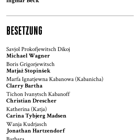
Ingmar Beck
BESETZUNG
Savjol Prokofjewitsch Dikoj
Michael Wagner
Boris Grigorjewitsch
Matjaž Stopinšek
Marfa Ignatjewna Kabanowa (Kabanicha)
Clarry Bartha
Tichon Ivanytsch Kabanoff
Christian Drescher
Katherina (Katja)
Carina Tybjerg Madsen
Wanja Kudrjasch
Jonathan Hartzendorf
Barbara