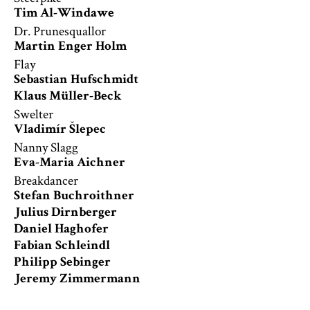
Tim Al-Windawe
Dr. Prunesquallor
Martin Enger Holm
Flay
Sebastian Hufschmidt
Klaus Müller-Beck
Swelter
Vladimír Šlepec
Nanny Slagg
Eva-Maria Aichner
Breakdancer
Stefan Buchroithner
Julius Dirnberger
Daniel Haghofer
Fabian Schleindl
Philipp Sebinger
Jeremy Zimmermann