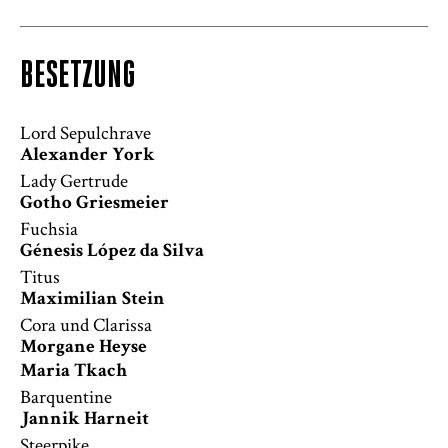
BESETZUNG
Lord Sepulchrave
Alexander York
Lady Gertrude
Gotho Griesmeier
Fuchsia
Génesis López da Silva
Titus
Maximilian Stein
Cora und Clarissa
Morgane Heyse
Maria Tkach
Barquentine
Jannik Harneit
Steerpike