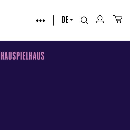
•••
DE