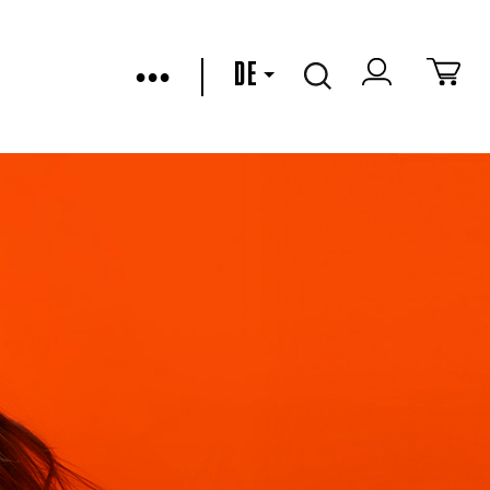
•••
DE