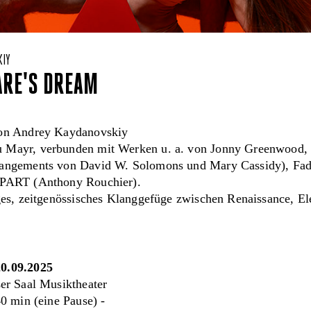
KIY
ARE'S DREAM
von Andrey Kaydanovskiy
Mayr, verbunden mit Werken u. a. von Jonny Greenwood, I
angements von David W. Solomons und Mary Cassidy), Fad
PPART (Anthony Rouchier).
ges, zeitgenössisches Klanggefüge zwischen Renaissance, El
0.09.2025
r Saal Musiktheater
0 min (eine Pause) -