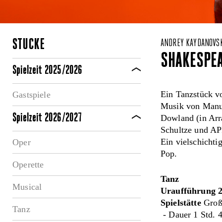
STÜCKE
ANDREY KAYDANOVS
SHAKESPE
Spielzeit 2025/2026
Ein Tanzstück 
Gastspiele
Musik von Manu 
Spielzeit 2026/2027
Dowland (in Arr
Schultze und A
Ein vielschichti
Oper
Pop.
Operette
Tanz
Musical
Uraufführung 2
Spielstätte
Große
Tanz
- Dauer 1 Std. 4