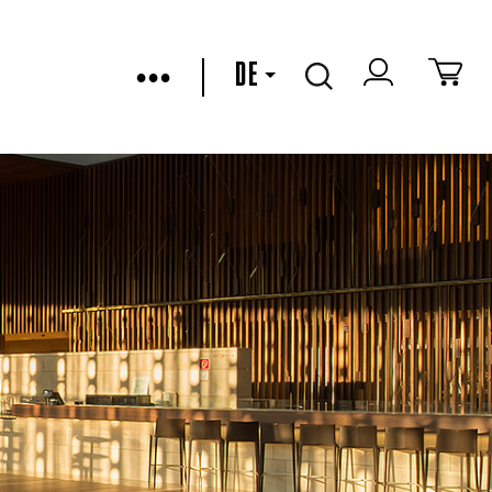
•••
DE