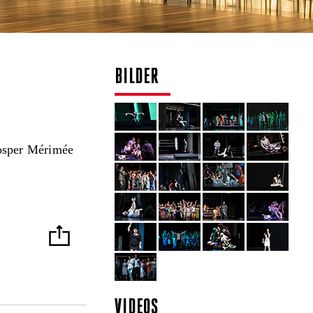
BILDER
rosper Mérimée
VIDEOS