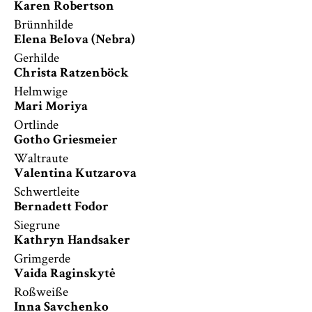
Karen Robertson
Brünnhilde
Elena Belova (Nebra)
Gerhilde
Christa Ratzenböck
Helmwige
Mari Moriya
Ortlinde
Gotho Griesmeier
Waltraute
Valentina Kutzarova
Schwertleite
Bernadett Fodor
Siegrune
Kathryn Handsaker
Grimgerde
Vaida Raginskytė
Roßweiße
Inna Savchenko