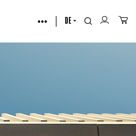
•••
DE