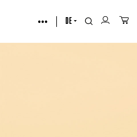
•••
DE