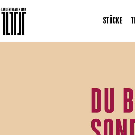
STÜCKE
T