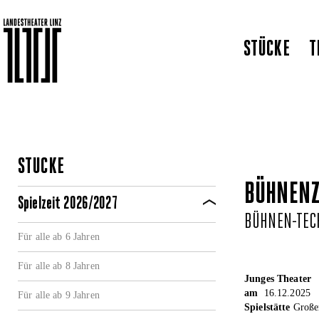
STÜCKE
T
STÜCKE
BÜHNENZ
Spielzeit 2026/2027
BÜHNEN-TEC
Für alle ab 6 Jahren
Für alle ab 8 Jahren
Junges Theater
am
16.12.2025
Für alle ab 9 Jahren
Spielstätte
Großer