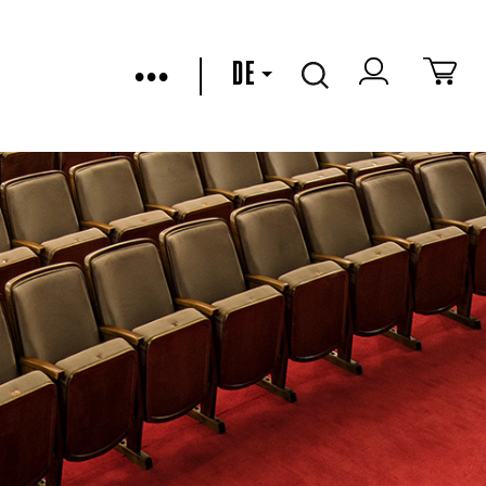
•••
DE