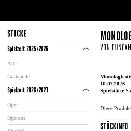
STÜCKE
MONOLOGF
VON DUNCAN
Spielzeit 2025/2026
Alle
Gastspiele
Monologfesti
10.07.2026
Spielzeit 2026/2027
Spielstätte
Sa
Oper
Diese Produkt
Operette
STÜCKINFO
Musical