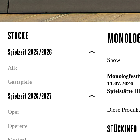
STÜCKE
MONOLOGF
Spielzeit 2025/2026
Show
Alle
Monologfesti
Gastspiele
11.07.2026
Spielstätte
HP
Spielzeit 2026/2027
Diese Produkt
Oper
Operette
STÜCKINFO
Musical