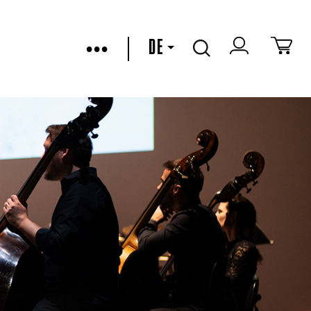
•••
DE